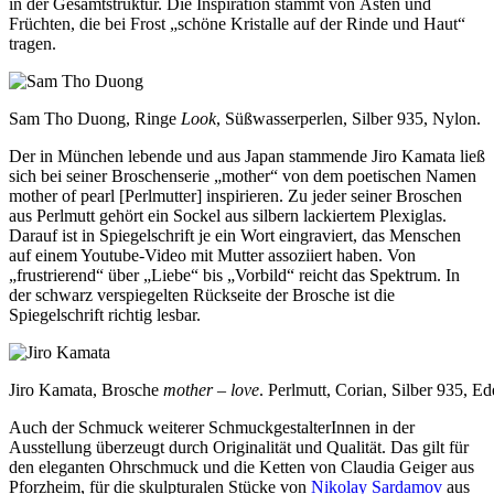
in der Gesamtstruktur. Die Inspiration stammt von Ästen und
Früchten, die bei Frost „schöne Kristalle auf der Rinde und Haut“
tragen.
Sam Tho Duong, Ringe
Look
, Süßwasserperlen, Silber 935, Nylon.
Der in München lebende und aus Japan stammende Jiro Kamata ließ
sich bei seiner Broschenserie „mother“ von dem poetischen Namen
mother of pearl [Perlmutter] inspirieren. Zu jeder seiner Broschen
aus Perlmutt gehört ein Sockel aus silbern lackiertem Plexiglas.
Darauf ist in Spiegelschrift je ein Wort eingraviert, das Menschen
auf einem Youtube-Video mit Mutter assoziiert haben. Von
„frustrierend“ über „Liebe“ bis „Vorbild“ reicht das Spektrum. In
der schwarz verspiegelten Rückseite der Brosche ist die
Spiegelschrift richtig lesbar.
Jiro Kamata, Brosche
mother – love
. Perlmutt, Corian, Silber 935, Ede
Auch der Schmuck weiterer SchmuckgestalterInnen in der
Ausstellung überzeugt durch Originalität und Qualität. Das gilt für
den eleganten Ohrschmuck und die Ketten von Claudia Geiger aus
Pforzheim, für die skulpturalen Stücke von
Nikolay Sardamov
aus