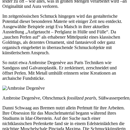
leider zu oft – wie alles, was in großen Mengen verarbeitet wird –an
Originalität und Aura verloren.
Im zeitgenössischen Schmuck hingegen wird das gestalterische
Potential dieser besonderen Materie seit einiger Zeit neu entdeckt.
Ausgewählte Beispiele zeigt Eva Maisch in ihrer aktuellen
Ausstellung „Aufgetaucht – Perlglanz in Hülle und Fülle“. Da
„tauchen Perlen auf“ als erhabener Mittelpunkt eines klassischen
Goldrings, als dezentes Ornament, sind fantasievoll oder ganz
organisch eingebettet in überraschende Schmuckobjekte mit
künstlerischem Anspruch.
So nutzt etwa Ambroise Degenève aus Paris Techniken wie
Sandguss und Galvanoplastik. Er zerkleinert, zerschneidet und
öffnet Perlen. Mit Metall umhüllt erinnern seine Kreationen an
archaische Fundstücke.
Ambroise Degenève, Ohrschmuck
fossilized pearls
, Süßwasserperlen,
Danni Schwaag aus Bremen nutzt allein Perlmutt für ihre Arbeiten.
Ihre Obsession für das Muschelmaterial begann während ihres
Studiums in Idar-Oberstein. Auf der Suche nach einer
nichtklassischen Perlenkette fand sie in einem Edelsteinlädchen die
prächtige Muschelschale Pinctada Maxima. Die Schmuckkünstlerin