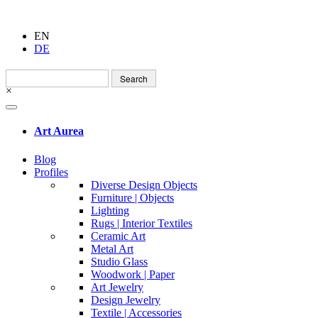
EN
DE
Search
for:
×
Art Aurea
Blog
Profiles
Diverse Design Objects
Furniture | Objects
Lighting
Rugs | Interior Textiles
Ceramic Art
Metal Art
Studio Glass
Woodwork | Paper
Art Jewelry
Design Jewelry
Textile | Accessories