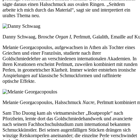
sägte daraus einen Halsschmuck aus ovalen Ringen. „Seitdem
arbeite ich mich durch das Material“, sagt sie und interpretiert ein
uraltes Thema neu.
Danny Schwaag, Brosche
Organ I
, Perlmutt, Galalith, Emaille auf Ku
Melanie Georgacopoulos, aufgewachsen in Athen als Tochter eines
Griechen und einer Französin, studierte nach ihrer
Goldschmiedelehre an verschiedenen internationalen Akademien. In
ihren Kreationen erscheint Perlmutt, zuweilen kombiniert mit runden
Perlen, in geometrischer Klarheit. Immer wieder entstehen ironische
Anspielungen auf klassische Schmuckformen und raffinierte
optische Effekte.
Melanie Georgacopoulos, Halsschmuck
Nacre
, Perlmutt kombiniert 
Sam Tho Duong kam als vietnamesischer „Boatpeople“ nach
Pforzheim, lernte dort das Goldschmiedehandwerk und avancierte
nach seinem Fachhochschulstudium zum international bekannten
Schmuckkünstler. Bei seinen augenfälligen Stücken drängen sich
winzige Reiskornperlen aneinander; die einzelne Perle verschwindet